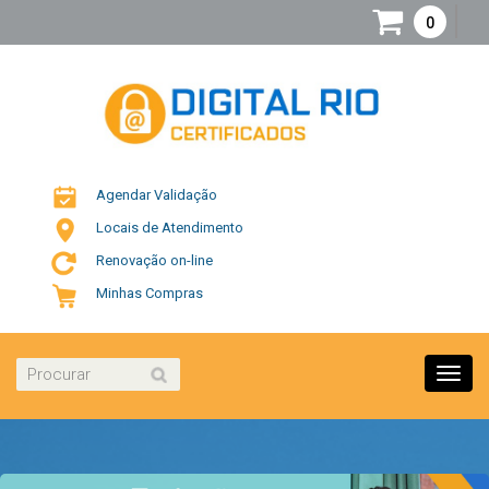
0
Agendar Validação
Locais de Atendimento
Renovação on-line
Minhas Compras
Toggl
navig