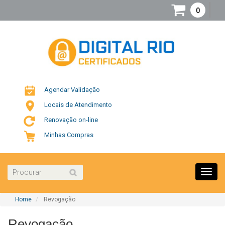
0
Agendar Validação
Locais de Atendimento
Renovação on-line
Minhas Compras
Toggl
navig
Home
Revogação
Revogação