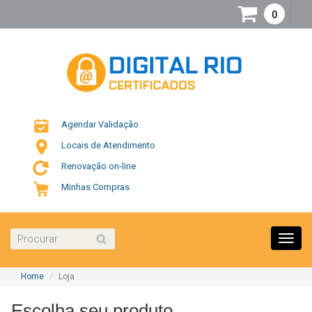
0
Agendar Validação
Locais de Atendimento
Renovação on-line
Minhas Compras
Toggl
navig
Home
Loja
Escolha seu produto