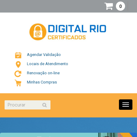
0
Agendar Validação
Locais de Atendimento
Renovação on-line
Minhas Compras
Toggl
navig